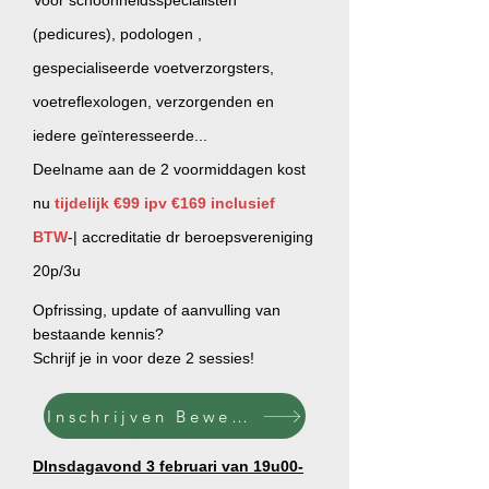
Voor schoonheidsspecialisten
(pedicures), podologen ,
gespecialiseerde voetverzorgsters,
voetreflexologen, verzorgenden en
iedere geïnteresseerde...
Deelname aan de 2 voormiddagen kost
nu
tijdelijk €99 ipv €169 inclusief
BTW
-| accreditatie dr beroepsvereniging
20p/3u
Opfrissing, update of aanvulling van
bestaande kennis?
Schrijf je in voor deze 2 sessies!
Inschrijven Beweginsstelsel heup tot voet
DInsdagavond 3 februari van 19u00-