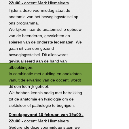
22u00 -
docent Mark Hiemeleers
Tijdens deze voormiddag staat de
anatomie van het bewegingsstelsel op
ons programma.
We kijken naar de anatomische opbouw
van de beenderen, gewrichten en
spieren van de onderste ledematen. We
gaan uit van een gezond
bewegingsstelsel. Dit alles wordt
gevisualiseerd aan de hand van
afbeeldingen.
In combinatie met duiding en anekdotes
vanuit de ervaring van de docent, wordt
dit een leerrijk geheel.
We hebben kennis nodig met betrekking
tot de anatomie en fysiologie om de
ziekteleer of pathologie te begrijpen.
Dinsdagavond 10 februari van 19u00 -
22u00 -
docent Mark Hiemeleers
Gedurende deze voormiddag staan we