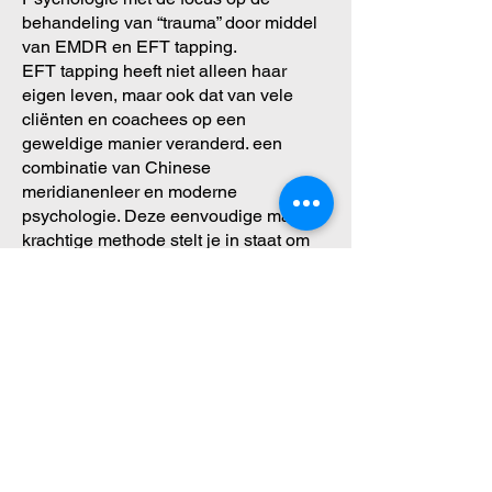
behandeling van “trauma” door middel
van EMDR en EFT tapping.
EFT tapping heeft niet alleen haar
eigen leven, maar ook dat van vele
cliënten en coachees op een
geweldige manier veranderd. een
combinatie van Chinese
meridianenleer en moderne
psychologie. Deze eenvoudige maar
krachtige methode stelt je in staat om
jezelf te bevrijden van negatieve
emoties en belemmerende
overtuigingen waardoor je meer vanuit
je hart kan leven en die dingen kan
doen die je gelukkig maken. Deze
vorming is terug te vinden onder onze
bijscholingen. Als trainer en docent in
de zorg, wenst Marte iedereen een
leven toe vol zelfvertrouwen en
innerlijke rust. 'Daar draag ik met veel