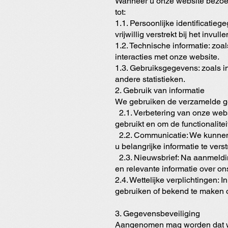
Wanneer u onze website bezoek
tot:
1.1. Persoonlijke identificati
vrijwillig verstrekt bij het invu
1.2. Technische informatie: zo
interacties met onze website.
1.3. Gebruiksgegevens: zoals in
andere statistieken.
2. Gebruik van informatie
We gebruiken de verzamelde g
2.1. Verbetering van onze webs
gebruikt en om de functionalitei
2.2. Communicatie: We kunnen
u belangrijke informatie te ver
2.3. Nieuwsbrief: Na aanmeldi
en relevante informatie over o
2.4. Wettelijke verplichtingen:
gebruiken of bekend te maken o
3. Gegevensbeveiliging
Aangenomen mag worden dat we