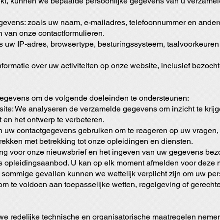
t, kunnen we bepaalde persoonlijke gegevens van u verzamelen
egegevens: zoals uw naam, e-mailadres, telefoonnummer en ande
llen van onze contactformulieren.
als uw IP-adres, browsertype, besturingssysteem, taalvoorkeuren
formatie over uw activiteiten op onze website, inclusief bezocht
egevens om de volgende doeleinden te ondersteunen:
ite: We analyseren de verzamelde gegevens om inzicht te krijg
t en het ontwerp te verbeteren.
 uw contactgegevens gebruiken om te reageren op uw vragen,
strekken met betrekking tot onze opleidingen en diensten.
ng voor onze nieuwsbrief en het ingeven van uw gegevens bez
ns opleidingsaanbod. U kan op elk moment afmelden voor deze m
 In sommige gevallen kunnen we wettelijk verplicht zijn om uw pe
m te voldoen aan toepasselijke wetten, regelgeving of gerechte
 redelijke technische en organisatorische maatregelen neme