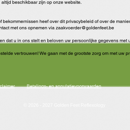
 altijd beschikbaar zijn op onze website.
f bekommernissen heef over dit privacybeleid of over de manie
ontact met ons opnemen via
zaakvoerder@goldenfeet.be
n dat u in ons stelt en beloven uw persoonlijke gegevens met u
estelde vertrouwen! We gaan met de grootste zorg om met uw p
claimer
Betalings- en annulatievoorwaarden
© 2026 - 2027 Golden Feet Reflexology