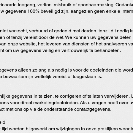
iseerde toegang, verlies, misbruik of openbaarmaking. Ondan
uw gegevens 100% beveiligd zijn, aangezien geen enkele internet
et verkocht, verhuurd of gedeeld met derden, tenzij dit nodig is
n of tenzij vereist door de wet. We kunnen uw gegevens delen 
 van onze website, het leveren van diensten of het analyseren 
licht om uw gegevens veilig en vertrouwelijk te behandelen.
evens alleen zolang als nodig is voor de doeleinden die word
e bewaartermijn wettelijk vereist of toegestaan is.
lijke gegevens in te zien, te corrigeren of te laten verwijdere
ens voor direct marketingdoeleinden. Als u vragen heeft over 
act met ons op via de onderstaande contactgegevens.
eid
tot tijd worden bijgewerkt om wijzigingen in onze praktijken weer