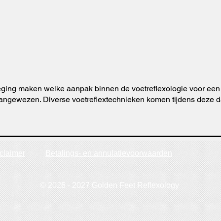
ging maken welke aanpak binnen de voetreflexologie voor een cl
s aangewezen. Diverse voetreflextechnieken komen tijdens deze 
claimer
Betalings- en annulatievoorwaarden
© 2026 - 2027 Golden Feet Reflexology