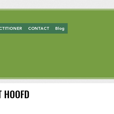
CTITIONER
CONTACT
Blog
T HOOFD
T HOOFD