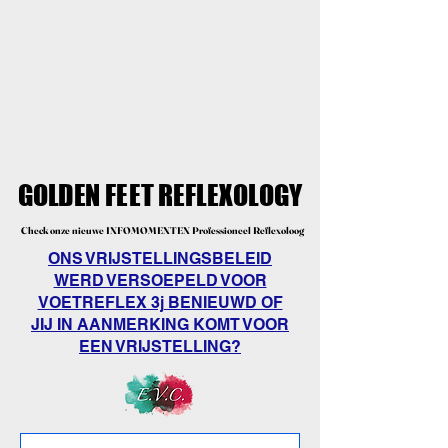
GOLDEN FEET REFLEXOLOGY
GOLDEN FEET REFLEXOLOGY
Check onze nieuwe INFOMOMENTEN Professioneel Reflexoloog
Check onze nieuwe INFOMOMENTEN Professioneel Reflexoloog
ONS VRIJSTELLINGSBELEID
WERD VERSOEPELD VOOR
VOETREFLEX 3j BENIEUWD OF
JIJ IN AANMERKING KOMT VOOR
EEN VRIJSTELLING?