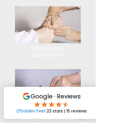
OPLEIDINGEN
WORKSHOPS
KENNISMAKINGSCURSUSSE
N VOETREFLEXOLOGIE