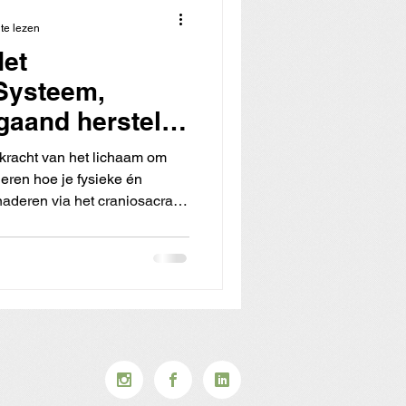
te lezen
et
Systeem,
pgaand herstel
 het 3de
 kracht van het lichaam om
aar)🧠
 leren hoe je fysieke én
aderen via het craniosacrale
t onze opleiding
en onmisbare stap op jouw
raktische toepassingen van
ar dat is slechts het begin.
le alles over!