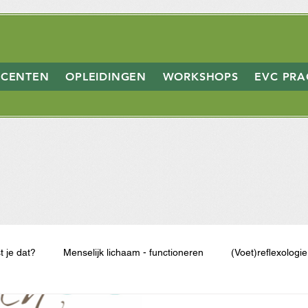
CENTEN
OPLEIDINGEN
WORKSHOPS
EVC PRA
t je dat?
Menselijk lichaam - functioneren
(Voet)reflexologi
Workshops Reflexologie
Voetreflex 3j - Inhoud & Modules