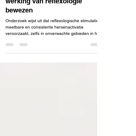
University of New Mexico🧠de
werking van reflexologie
bewezen
Onderzoek wijst uit dat reflexologische stimulatie
meetbare en consistente hersenactivatie
veroorzaakt, zelfs in onverwachte gebieden in het
brein. Je leest er meer over in deze blog!