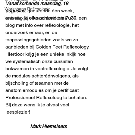
Vanaf komende maandag, 18 
Workshops Reflexologie
augustus
, gedurende één week, 
ontvang je 
elke ochtend om 7u30
, een 
Voetreflex 3j - Inhoud & Modules
blog met info over reflexologie, het 
onderzoek ernaar, en de 
toepassingsgebieden zoals we ze 
aanbieden bij Golden Feet Reflexology. 
Hierdoor krijg je een unieke inkijk hoe 
we systematisch onze cursisten 
bekwamen in voetreflexologie. Je volgt 
de modules achteréénvolgens, als 
bijscholing of tesamen met de 
anatomiemodules om je certificaat 
Professioneel Reflexoloog te behalen. 
Bij deze wens ik je alvast veel 
leesplezier! 
Mark Hiemeleers