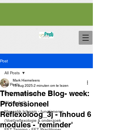
Post
All Posts
Mark Hiemeleers
All Posts
15 aug 2025
2 minuten om te lezen
Thematische Blog- week:
EVC Practitioners
Professioneel
Wist je dat?
Menselijk lichaam - functioneren
Reflexoloog_3j - Inhoud 6
(Voet)reflexologie & onderzoek
modules - 'reminder'
EFT Tapping - EFT Practitioner